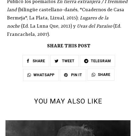
Publicó los poemarios
En tierra extranjera / I fremmed
land
(bilingüe castellano-danés, "Cuadernos de Casa
Bermeja", La Plata, Lizual, 2015);
Lugares de la
noche
(Ed. La Luna Que, 2013) y
Uvas del Paraíso
(Ed.
Francachela, 2007).
SHARE THIS POST
SHARE
TWEET
TELEGRAM
SHARE
WHATSAPP
PIN IT
YOU MAY ALSO LIKE