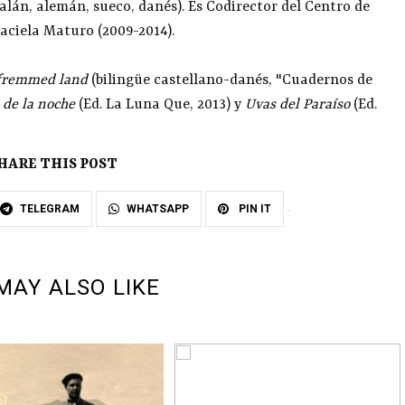
atalán, alemán, sueco, danés). Es Codirector del Centro de
raciela Maturo (2009-2014).
I fremmed land
(bilingüe castellano-danés, "Cuadernos de
 de la noche
(Ed. La Luna Que, 2013) y
Uvas del Paraíso
(Ed.
HARE THIS POST
TELEGRAM
WHATSAPP
PIN IT
MAY ALSO LIKE