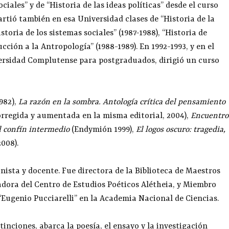
ciales” y de “Historia de las ideas políticas” desde el curso
rtió también en esa Universidad clases de “Historia de la
storia de los sistemas sociales” (1987-1988), “Historia de
ión a la Antropología” (1988-1989). En 1992-1993, y en el
ersidad Complutense para postgraduados, dirigió un curso
1982),
La razón en la sombra. Antología crítica del pensamiento
corregida y aumentada en la misma editorial, 2004),
Encuentro
el confín intermedio
(Endymión 1999),
El logos oscuro: tragedia,
2008).
nista y docente. Fue directora de la Biblioteca de Maestros
adora del Centro de Estudios Poéticos Alétheia, y Miembro
“Eugenio Pucciarelli” en la Academia Nacional de Ciencias.
inciones, abarca la poesía, el ensayo y la investigación