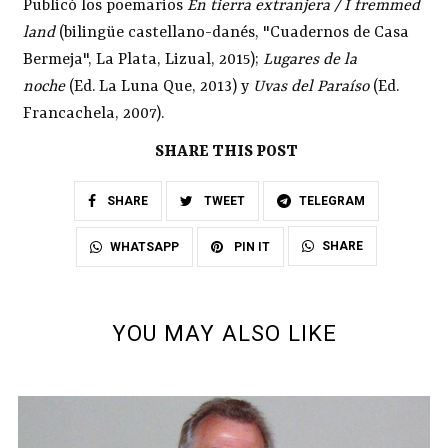
Publicó los poemarios
En tierra extranjera / I fremmed
land
(bilingüe castellano-danés, "Cuadernos de Casa
Bermeja", La Plata, Lizual, 2015);
Lugares de la
noche
(Ed. La Luna Que, 2013) y
Uvas del Paraíso
(Ed.
Francachela, 2007).
SHARE THIS POST
SHARE
TWEET
TELEGRAM
SHARE
WHATSAPP
PIN IT
YOU MAY ALSO LIKE