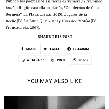
Publicó los poemarios
En tierra extranjera / I fremmed
land
(bilingüe castellano-danés, "Cuadernos de Casa
Bermeja", La Plata, Lizual, 2015);
Lugares de la
noche
(Ed. La Luna Que, 2013) y
Uvas del Paraíso
(Ed.
Francachela, 2007).
SHARE THIS POST
SHARE
TWEET
TELEGRAM
SHARE
WHATSAPP
PIN IT
YOU MAY ALSO LIKE