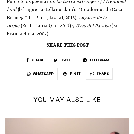
Publicó los poemarios
En tierra extranjera / I fremmed
land
(bilingüe castellano-danés, "Cuadernos de Casa
Bermeja", La Plata, Lizual, 2015);
Lugares de la
noche
(Ed. La Luna Que, 2013) y
Uvas del Paraíso
(Ed.
Francachela, 2007).
SHARE THIS POST
SHARE
TWEET
TELEGRAM
SHARE
WHATSAPP
PIN IT
YOU MAY ALSO LIKE