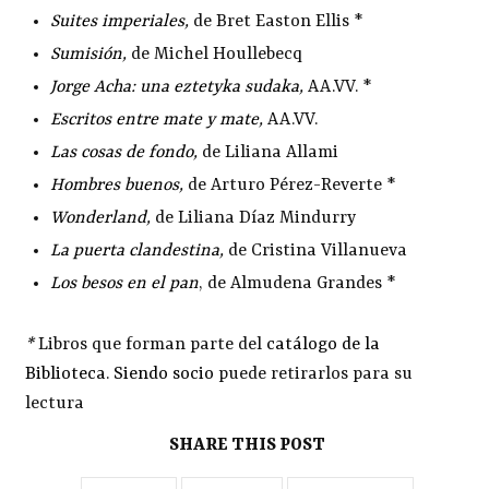
Suites imperiales
,
de Bret Easton Ellis *
Sumisión
,
de Michel Houllebecq
Jorge Acha: una eztetyka sudaka
,
AA.VV. *
Escritos entre mate y mate
,
AA.VV.
Las cosas de fondo
,
de Liliana Allami
Hombres buenos
,
de Arturo Pérez-Reverte *
Wonderland
,
de Liliana Díaz Mindurry
La puerta clandestina
,
de Cristina Villanueva
Los besos en el pan
, de Almudena Grandes *
*
Libros que forman parte del
catálogo de la
Biblioteca
.
Siendo socio
puede retirarlos para su
lectura
SHARE THIS POST