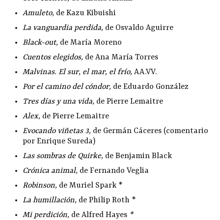
Amuleto
,
de Kazu Kibuishi
La vanguardia perdida
,
de Osvaldo Aguirre
Black-out
,
de María Moreno
Cuentos elegidos
,
de Ana María Torres
Malvinas. El sur, el mar, el frío
,
AA.VV.
Por el camino del cóndor
,
de Eduardo González
Tres días y una vida
,
de Pierre Lemaitre
Alex
,
de Pierre Lemaitre
Evocando viñetas 3
,
de Germán Cáceres (comentario
por Enrique Sureda)
Las sombras de Quirke
,
de Benjamin Black
Crónica animal
,
de Fernando Veglia
Robinson
,
de Muriel Spark *
La humillación
,
de Philip Roth *
Mi perdición
,
de Alfred Hayes
*