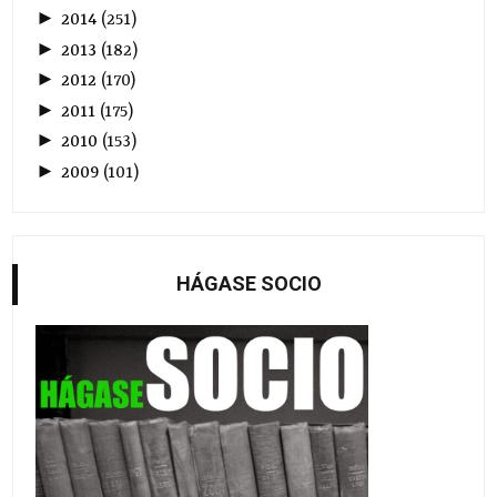
►
2014
(
251
)
►
2013
(
182
)
►
2012
(
170
)
►
2011
(
175
)
►
2010
(
153
)
►
2009
(
101
)
HÁGASE SOCIO