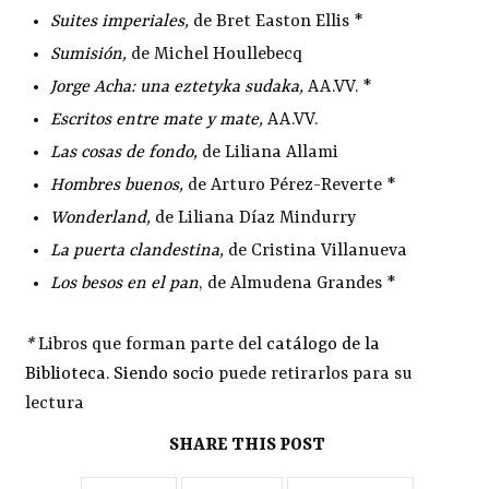
Suites imperiales
,
de Bret Easton Ellis *
Sumisión
,
de Michel Houllebecq
Jorge Acha: una eztetyka sudaka
,
AA.VV. *
Escritos entre mate y mate
,
AA.VV.
Las cosas de fondo
,
de Liliana Allami
Hombres buenos
,
de Arturo Pérez-Reverte *
Wonderland
,
de Liliana Díaz Mindurry
La puerta clandestina
,
de Cristina Villanueva
Los besos en el pan
, de Almudena Grandes *
*
Libros que forman parte del
catálogo de la
Biblioteca
.
Siendo socio
puede retirarlos para su
lectura
SHARE THIS POST