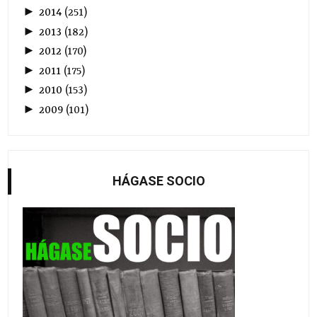
►
2014
(
251
)
►
2013
(
182
)
►
2012
(
170
)
►
2011
(
175
)
►
2010
(
153
)
►
2009
(
101
)
HÁGASE SOCIO