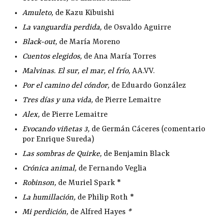
Amuleto
,
de Kazu Kibuishi
La vanguardia perdida
,
de Osvaldo Aguirre
Black-out
,
de María Moreno
Cuentos elegidos
,
de Ana María Torres
Malvinas. El sur, el mar, el frío
,
AA.VV.
Por el camino del cóndor
,
de Eduardo González
Tres días y una vida
,
de Pierre Lemaitre
Alex
,
de Pierre Lemaitre
Evocando viñetas 3
,
de Germán Cáceres (comentario
por Enrique Sureda)
Las sombras de Quirke
,
de Benjamin Black
Crónica animal
,
de Fernando Veglia
Robinson
,
de Muriel Spark *
La humillación
,
de Philip Roth *
Mi perdición
,
de Alfred Hayes
*