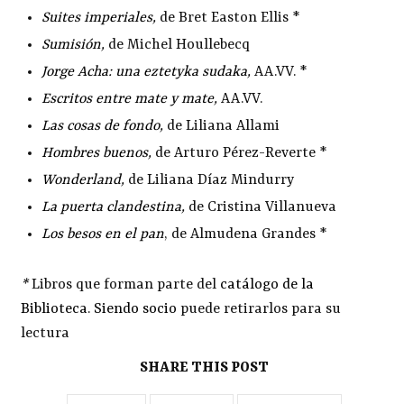
Suites imperiales
,
de Bret Easton Ellis *
Sumisión
,
de Michel Houllebecq
Jorge Acha: una eztetyka sudaka
,
AA.VV. *
Escritos entre mate y mate
,
AA.VV.
Las cosas de fondo
,
de Liliana Allami
Hombres buenos
,
de Arturo Pérez-Reverte *
Wonderland
,
de Liliana Díaz Mindurry
La puerta clandestina
,
de Cristina Villanueva
Los besos en el pan
, de Almudena Grandes *
*
Libros que forman parte del
catálogo de la
Biblioteca
.
Siendo socio
puede retirarlos para su
lectura
SHARE THIS POST