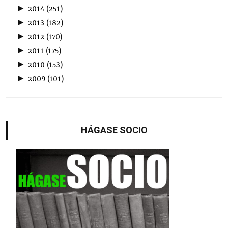
►
2014
(
251
)
►
2013
(
182
)
►
2012
(
170
)
►
2011
(
175
)
►
2010
(
153
)
►
2009
(
101
)
HÁGASE SOCIO