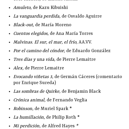
Amuleto
,
de Kazu Kibuishi
La vanguardia perdida
,
de Osvaldo Aguirre
Black-out
,
de María Moreno
Cuentos elegidos
,
de Ana María Torres
Malvinas. El sur, el mar, el frío
,
AA.VV.
Por el camino del cóndor
,
de Eduardo González
Tres días y una vida
,
de Pierre Lemaitre
Alex
,
de Pierre Lemaitre
Evocando viñetas 3
,
de Germán Cáceres (comentario
por Enrique Sureda)
Las sombras de Quirke
,
de Benjamin Black
Crónica animal
,
de Fernando Veglia
Robinson
,
de Muriel Spark *
La humillación
,
de Philip Roth *
Mi perdición
,
de Alfred Hayes
*