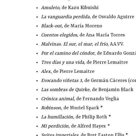
Amuleto
,
de Kazu Kibuishi
La vanguardia perdida
,
de Osvaldo Aguirre
Black-out
,
de María Moreno
Cuentos elegidos
,
de Ana María Torres
Malvinas. El sur, el mar, el frío
,
AA.VV.
Por el camino del cóndor
,
de Eduardo Gonz
Tres días y una vida
,
de Pierre Lemaitre
Alex
,
de Pierre Lemaitre
Evocando viñetas 3
,
de Germán Cáceres (co
Las sombras de Quirke
,
de Benjamin Black
Crónica animal
,
de Fernando Veglia
Robinson
,
de Muriel Spark *
La humillación
,
de Philip Roth *
Mi perdición
,
de Alfred Hayes
*
Suites imperiales
,
de Bret Easton Ellis *