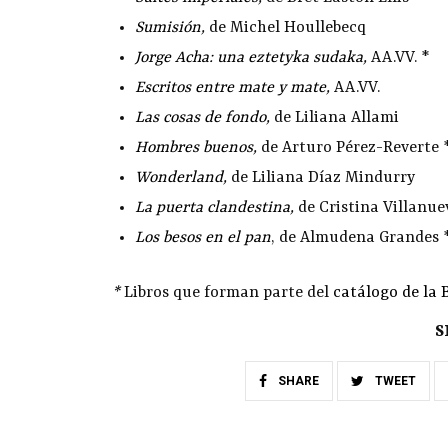
Sumisión
,
de Michel Houllebecq
Jorge Acha: una eztetyka sudaka
,
AA.VV. *
Escritos entre mate y mate
,
AA.VV.
Las cosas de fondo
,
de Liliana Allami
Hombres buenos
,
de Arturo Pérez-Reverte 
Wonderland
,
de Liliana Díaz Mindurry
La puerta clandestina
,
de Cristina Villanue
Los besos en el pan
, de Almudena Grandes 
*
Libros que forman parte del
catálogo de la 
S
SHARE
TWEET