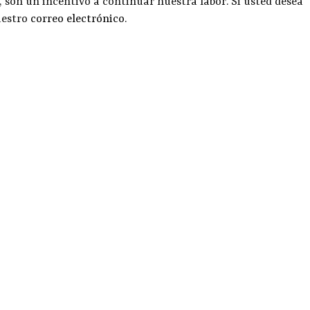
, son un incentivo a continuar nuestra labor. Si usted desea
uestro
correo electrónico
.