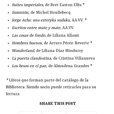
Suites imperiales
,
de Bret Easton Ellis *
Sumisión
,
de Michel Houllebecq
Jorge Acha: una eztetyka sudaka
,
AA.VV. *
Escritos entre mate y mate
,
AA.VV.
Las cosas de fondo
,
de Liliana Allami
Hombres buenos
,
de Arturo Pérez-Reverte *
Wonderland
,
de Liliana Díaz Mindurry
La puerta clandestina
,
de Cristina Villanueva
Los besos en el pan
, de Almudena Grandes *
*
Libros que forman parte del
catálogo de la
Biblioteca
.
Siendo socio
puede retirarlos para su
lectura
SHARE THIS POST