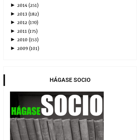
►
2014
(
251
)
►
2013
(
182
)
►
2012
(
170
)
►
2011
(
175
)
►
2010
(
153
)
►
2009
(
101
)
HÁGASE SOCIO