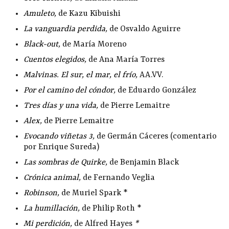
Amuleto
,
de Kazu Kibuishi
La vanguardia perdida
,
de Osvaldo Aguirre
Black-out
,
de María Moreno
Cuentos elegidos
,
de Ana María Torres
Malvinas. El sur, el mar, el frío
,
AA.VV.
Por el camino del cóndor
,
de Eduardo González
Tres días y una vida
,
de Pierre Lemaitre
Alex
,
de Pierre Lemaitre
Evocando viñetas 3
,
de Germán Cáceres (comentario
por Enrique Sureda)
Las sombras de Quirke
,
de Benjamin Black
Crónica animal
,
de Fernando Veglia
Robinson
,
de Muriel Spark *
La humillación
,
de Philip Roth *
Mi perdición
,
de Alfred Hayes
*