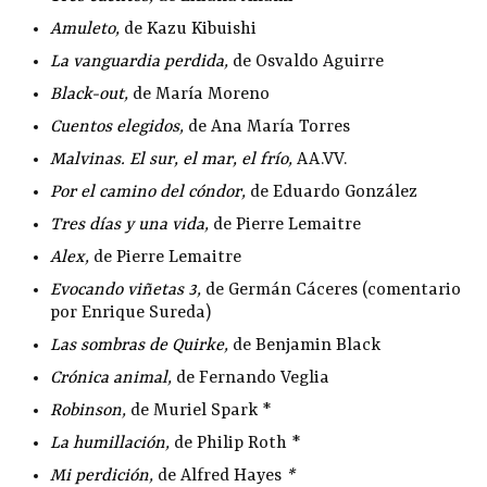
Amuleto
,
de Kazu Kibuishi
La vanguardia perdida
,
de Osvaldo Aguirre
Black-out
,
de María Moreno
Cuentos elegidos
,
de Ana María Torres
Malvinas. El sur, el mar, el frío
,
AA.VV.
Por el camino del cóndor
,
de Eduardo González
Tres días y una vida
,
de Pierre Lemaitre
Alex
,
de Pierre Lemaitre
Evocando viñetas 3
,
de Germán Cáceres (comentario
por Enrique Sureda)
Las sombras de Quirke
,
de Benjamin Black
Crónica animal
,
de Fernando Veglia
Robinson
,
de Muriel Spark *
La humillación
,
de Philip Roth *
Mi perdición
,
de Alfred Hayes
*