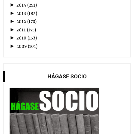
►
2014
(
251
)
►
2013
(
182
)
►
2012
(
170
)
►
2011
(
175
)
►
2010
(
153
)
►
2009
(
101
)
HÁGASE SOCIO