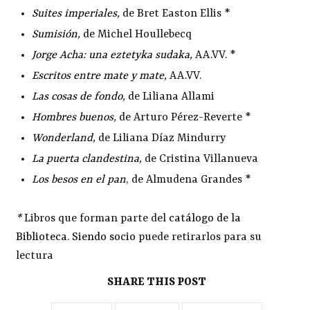
Suites imperiales
,
de Bret Easton Ellis *
Sumisión
,
de Michel Houllebecq
Jorge Acha: una eztetyka sudaka
,
AA.VV. *
Escritos entre mate y mate
,
AA.VV.
Las cosas de fondo
,
de Liliana Allami
Hombres buenos
,
de Arturo Pérez-Reverte *
Wonderland
,
de Liliana Díaz Mindurry
La puerta clandestina
,
de Cristina Villanueva
Los besos en el pan
, de Almudena Grandes *
*
Libros que forman parte del
catálogo de la
Biblioteca
.
Siendo socio
puede retirarlos para su
lectura
SHARE THIS POST