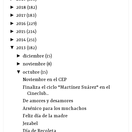
►
2018
(
182
)
►
2017
(
183
)
►
2016
(
229
)
►
2015
(
214
)
►
2014
(
251
)
▼
2013
(
182
)
►
diciembre
(
15
)
►
noviembre
(
8
)
▼
octubre
(
15
)
Noviembre en el CEP
Finaliza el ciclo "Martínez Suárez" en el
Cineclub...
De amores y desamores
Arsénico para los muchachos
Feliz día de la madre
Jezabel
Día de Recoleta