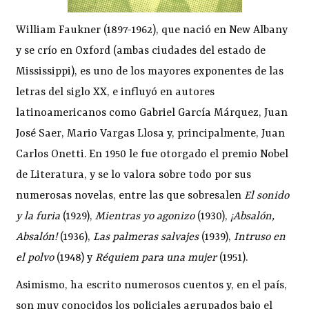
William Faukner (1897-1962), que nació en New Albany
y se crío en Oxford (ambas ciudades del estado de
Mississippi), es uno de los mayores exponentes de las
letras del siglo XX, e influyó en autores
latinoamericanos como Gabriel García Márquez, Juan
José Saer, Mario Vargas Llosa y, principalmente, Juan
Carlos Onetti. En 1950 le fue otorgado el premio Nobel
de Literatura, y se lo valora sobre todo por sus
numerosas novelas, entre las que sobresalen
El sonido
y la furia
(1929),
Mientras yo agonizo
(1930),
¡Absalón,
Absalón!
(1936),
Las palmeras salvajes
(1939),
Intruso en
el polvo
(1948) y
Réquiem para una mujer
(1951).
Asimismo, ha escrito numerosos cuentos y, en el país,
son muy conocidos los policiales agrupados bajo el