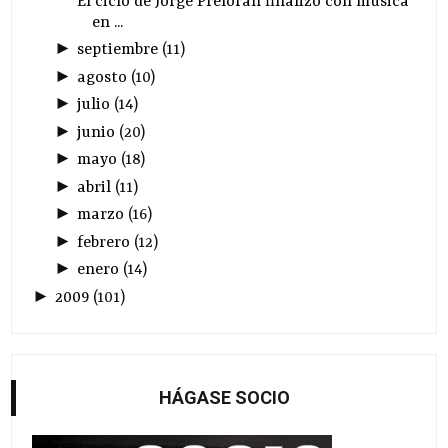
El ciclo de Jorge Prelorán finalizó con música
en ...
►
septiembre
(
11
)
►
agosto
(
10
)
►
julio
(
14
)
►
junio
(
20
)
►
mayo
(
18
)
►
abril
(
11
)
►
marzo
(
16
)
►
febrero
(
12
)
►
enero
(
14
)
►
2009
(
101
)
HÁGASE SOCIO