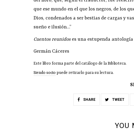
del libro, que, según el traductor, fue reescri
que ese mundo en el que los negros, de los qu
Dios, condenados a ser bestias de cargas y vas
sueño e ilusión…”
Cuentos reunidos
es una estupenda antología 
Germán Cáceres
Este libro forma parte del catálogo de la Biblioteca.
Siendo socio
puede retirarlo para su lectura.
S
SHARE
TWEET
YOU 