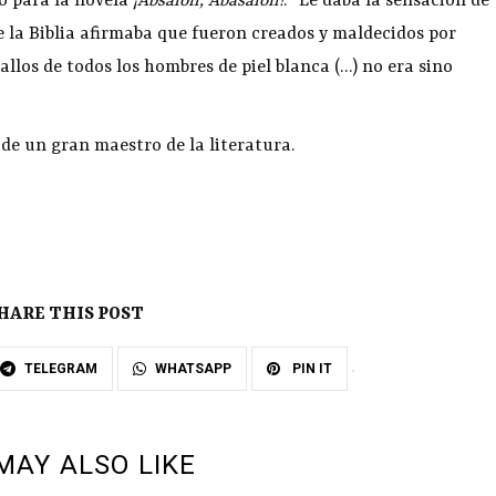
to para la novela
¡Absalón, Abasalón!
: “Le daba la sensación de
e la Biblia afirmaba que fueron creados y maldecidos por
allos de todos los hombres de piel blanca (…) no era sino
de un gran maestro de la literatura.
HARE THIS POST
TELEGRAM
WHATSAPP
PIN IT
MAY ALSO LIKE