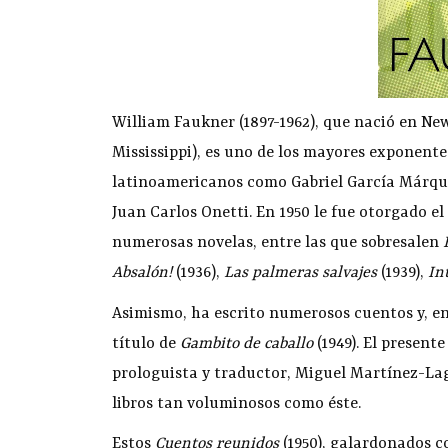
William Faukner (1897-1962), que nació en New
Mississippi), es uno de los mayores exponentes
latinoamericanos como Gabriel García Márquez
Juan Carlos Onetti. En 1950 le fue otorgado el
numerosas novelas, entre las que sobresalen
Absalón!
(1936),
Las palmeras salvajes
(1939),
In
Asimismo, ha escrito numerosos cuentos y, en 
título de
Gambito de caballo
(1949). El present
prologuista y traductor, Miguel Martínez-La
libros tan voluminosos como éste.
Estos
Cuentos reunidos
(1950), galardonados c