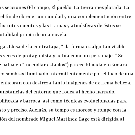
s secciones (El campo, El pueblo, La tierra inexplorada, La
on el fin de obtener una unidad y una complementación entre
 distintos cuentos y las tramas y atmósferas de éstos se
otalidad propia de una novela.
as Llosa de la contratapa, “…la forma es algo tan visible,
as veces de protagonista y actúa como un personaje…” Se
e palpa en “Incendiar establos”) parece filmada en cámara
ro en sombras iluminado intermitentemente por el foco de una
, y enhebran con destreza tanto imágenes de extrema belleza,
rcunstancias del entorno que rodea al hecho narrado.
lificada y barroca, así como técnicas evolucionadas para
vasto y preciso. Además, su tempo es moroso y rompe con la
cción del nombrado Miguel Martínez-Lage está dirigida al