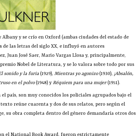
 Albany y se crío en Oxford (ambas ciudades del estado de
 de las letras del siglo XX, e influyó en autores
, Juan José Saer, Mario Vargas Llosa y, principalmente,
 premio Nobel de Literatura, y se lo valora sobre todo por sus
El sonido y la furia
(1929),
Mientras yo agonizo
(1930),
¡Absalón,
truso en el polvo
(1948) y
Réquiem para una mujer
(1951).
el país, son muy conocidos los policiales agrupados bajo el
e texto reúne cuarenta y dos de sus relatos, pero según el
ge, su obra completa dentro del género demandaría otros dos
on el National Book Award, fueron estrictamente