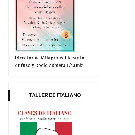
Directoras: Milagro Valdecantos
Anfuso y Rocío Zubieta Chambi
Feria del Libro: invitados
Su Majestad ha mu
TALLER DE ITALIANO
internac...