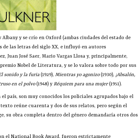
 Albany y se crío en Oxford (ambas ciudades del estado de
 de las letras del siglo XX, e influyó en autores
, Juan José Saer, Mario Vargas Llosa y, principalmente,
 premio Nobel de Literatura, y se lo valora sobre todo por sus
El sonido y la furia
(1929),
Mientras yo agonizo
(1930),
¡Absalón,
truso en el polvo
(1948) y
Réquiem para una mujer
(1951).
el país, son muy conocidos los policiales agrupados bajo el
e texto reúne cuarenta y dos de sus relatos, pero según el
ge, su obra completa dentro del género demandaría otros dos
on el National Book Award, fueron estrictamente