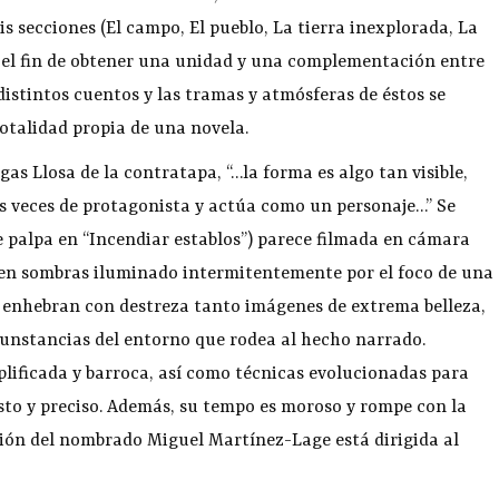
s secciones (El campo, El pueblo, La tierra inexplorada, La
on el fin de obtener una unidad y una complementación entre
 distintos cuentos y las tramas y atmósferas de éstos se
otalidad propia de una novela.
as Llosa de la contratapa, “…la forma es algo tan visible,
as veces de protagonista y actúa como un personaje…” Se
e palpa en “Incendiar establos”) parece filmada en cámara
ro en sombras iluminado intermitentemente por el foco de una
, y enhebran con destreza tanto imágenes de extrema belleza,
rcunstancias del entorno que rodea al hecho narrado.
lificada y barroca, así como técnicas evolucionadas para
vasto y preciso. Además, su tempo es moroso y rompe con la
cción del nombrado Miguel Martínez-Lage está dirigida al