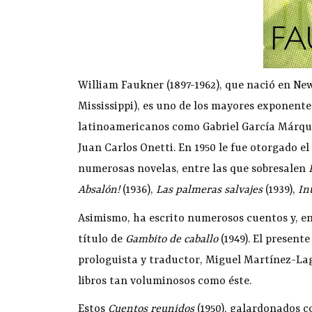
William Faukner (1897-1962), que nació en New
Mississippi), es uno de los mayores exponentes
latinoamericanos como Gabriel García Márquez
Juan Carlos Onetti. En 1950 le fue otorgado el
numerosas novelas, entre las que sobresalen
Absalón!
(1936),
Las palmeras salvajes
(1939),
In
Asimismo, ha escrito numerosos cuentos y, en 
título de
Gambito de caballo
(1949). El present
prologuista y traductor, Miguel Martínez-La
libros tan voluminosos como éste.
Estos
Cuentos reunidos
(1950), galardonados c