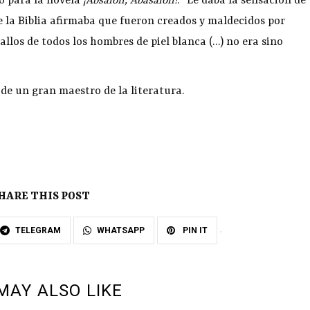
to para la novela
¡Absalón, Abasalón!
: “Le daba la sensación de
e la Biblia afirmaba que fueron creados y maldecidos por
allos de todos los hombres de piel blanca (…) no era sino
de un gran maestro de la literatura.
HARE THIS POST
TELEGRAM
WHATSAPP
PIN IT
MAY ALSO LIKE