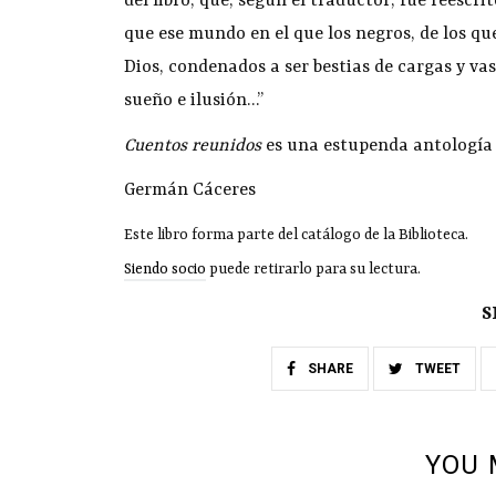
del libro, que, según el traductor, fue reescri
que ese mundo en el que los negros, de los qu
Dios, condenados a ser bestias de cargas y vas
sueño e ilusión…”
Cuentos reunidos
es una estupenda antología 
Germán Cáceres
Este libro forma parte del catálogo de la Biblioteca.
Siendo socio
puede retirarlo para su lectura.
S
SHARE
TWEET
YOU 