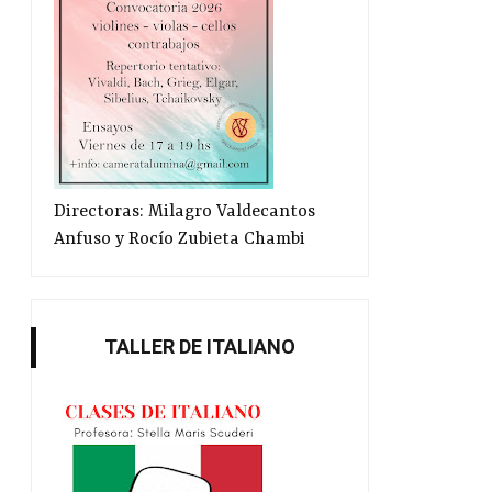
Directoras: Milagro Valdecantos
Anfuso y Rocío Zubieta Chambi
La cantante y poeta Patti Smith,
“Estoy en shock”: S
TALLER DE ITALIANO
pr...
Schweblin...