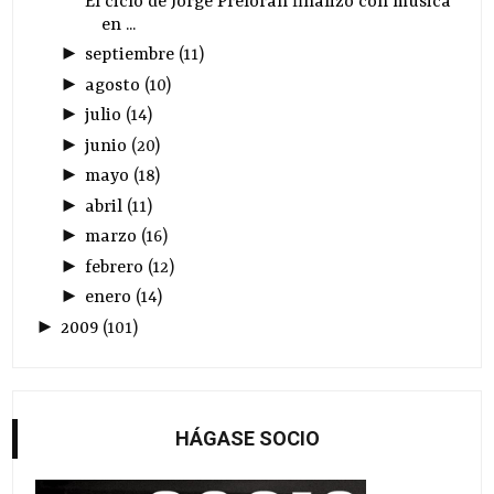
El ciclo de Jorge Prelorán finalizó con música
en ...
►
septiembre
(
11
)
►
agosto
(
10
)
►
julio
(
14
)
►
junio
(
20
)
►
mayo
(
18
)
►
abril
(
11
)
►
marzo
(
16
)
►
febrero
(
12
)
►
enero
(
14
)
►
2009
(
101
)
HÁGASE SOCIO