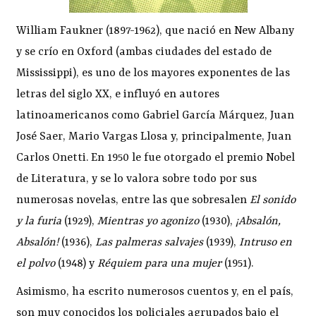
William Faukner (1897-1962), que nació en New Albany
y se crío en Oxford (ambas ciudades del estado de
Mississippi), es uno de los mayores exponentes de las
letras del siglo XX, e influyó en autores
latinoamericanos como Gabriel García Márquez, Juan
José Saer, Mario Vargas Llosa y, principalmente, Juan
Carlos Onetti. En 1950 le fue otorgado el premio Nobel
de Literatura, y se lo valora sobre todo por sus
numerosas novelas, entre las que sobresalen
El sonido
y la furia
(1929),
Mientras yo agonizo
(1930),
¡Absalón,
Absalón!
(1936),
Las palmeras salvajes
(1939),
Intruso en
el polvo
(1948) y
Réquiem para una mujer
(1951).
Asimismo, ha escrito numerosos cuentos y, en el país,
son muy conocidos los policiales agrupados bajo el