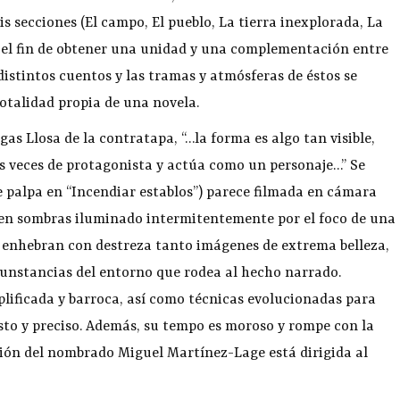
s secciones (El campo, El pueblo, La tierra inexplorada, La
on el fin de obtener una unidad y una complementación entre
 distintos cuentos y las tramas y atmósferas de éstos se
otalidad propia de una novela.
as Llosa de la contratapa, “…la forma es algo tan visible,
as veces de protagonista y actúa como un personaje…” Se
e palpa en “Incendiar establos”) parece filmada en cámara
ro en sombras iluminado intermitentemente por el foco de una
, y enhebran con destreza tanto imágenes de extrema belleza,
rcunstancias del entorno que rodea al hecho narrado.
lificada y barroca, así como técnicas evolucionadas para
vasto y preciso. Además, su tempo es moroso y rompe con la
cción del nombrado Miguel Martínez-Lage está dirigida al