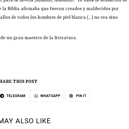
to para la novela
¡Absalón, Abasalón!
: “Le daba la sensación de
e la Biblia afirmaba que fueron creados y maldecidos por
allos de todos los hombres de piel blanca (…) no era sino
de un gran maestro de la literatura.
HARE THIS POST
TELEGRAM
WHATSAPP
PIN IT
MAY ALSO LIKE