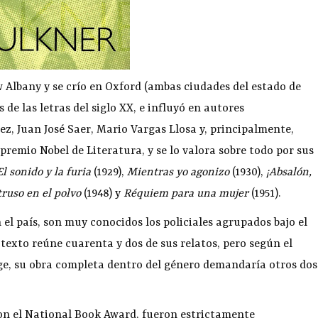
 Albany y se crío en Oxford (ambas ciudades del estado de
 de las letras del siglo XX, e influyó en autores
, Juan José Saer, Mario Vargas Llosa y, principalmente,
 premio Nobel de Literatura, y se lo valora sobre todo por sus
El sonido y la furia
(1929),
Mientras yo agonizo
(1930),
¡Absalón,
truso en el polvo
(1948) y
Réquiem para una mujer
(1951).
el país, son muy conocidos los policiales agrupados bajo el
e texto reúne cuarenta y dos de sus relatos, pero según el
ge, su obra completa dentro del género demandaría otros dos
on el National Book Award, fueron estrictamente