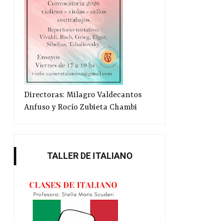
Directoras: Milagro Valdecantos
Anfuso y Rocío Zubieta Chambi
Su Majestad ha muerto
Invitados internaciona
TALLER DE ITALIANO
Feri...