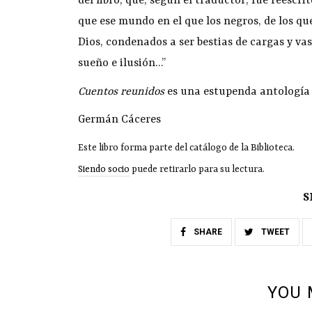
del libro, que, según el traductor, fue reescri
que ese mundo en el que los negros, de los qu
Dios, condenados a ser bestias de cargas y vas
sueño e ilusión…”
Cuentos reunidos
es una estupenda antología 
Germán Cáceres
Este libro forma parte del catálogo de la Biblioteca.
Siendo socio
puede retirarlo para su lectura.
S
SHARE
TWEET
YOU 