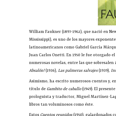
William Faukner (1897-1962), que nació en New
Mississippi), es uno de los mayores exponentes
latinoamericanos como Gabriel García Márquez
Juan Carlos Onetti. En 1950 le fue otorgado el
numerosas novelas, entre las que sobresalen
Absalón!
(1936),
Las palmeras salvajes
(1939),
In
Asimismo, ha escrito numerosos cuentos y, en 
título de
Gambito de caballo
(1949). El present
prologuista y traductor, Miguel Martínez-La
libros tan voluminosos como éste.
Estos
Cuentos reunidos
(1950), galardonados c