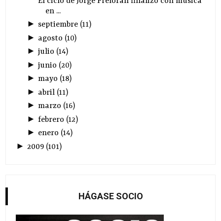
El ciclo de Jorge Prelorán finalizó con música
en ...
►
septiembre
(
11
)
►
agosto
(
10
)
►
julio
(
14
)
►
junio
(
20
)
►
mayo
(
18
)
►
abril
(
11
)
►
marzo
(
16
)
►
febrero
(
12
)
►
enero
(
14
)
►
2009
(
101
)
HÁGASE SOCIO