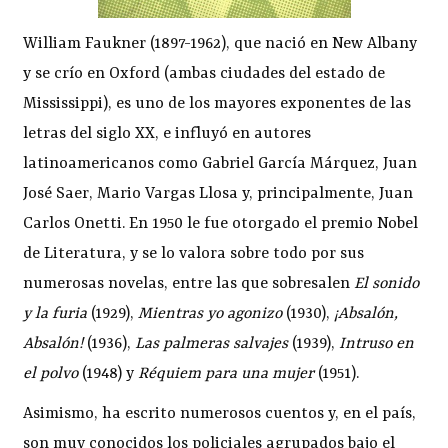
William Faukner (1897-1962), que nació en New Albany
y se crío en Oxford (ambas ciudades del estado de
Mississippi), es uno de los mayores exponentes de las
letras del siglo XX, e influyó en autores
latinoamericanos como Gabriel García Márquez, Juan
José Saer, Mario Vargas Llosa y, principalmente, Juan
Carlos Onetti. En 1950 le fue otorgado el premio Nobel
de Literatura, y se lo valora sobre todo por sus
numerosas novelas, entre las que sobresalen
El sonido
y la furia
(1929),
Mientras yo agonizo
(1930),
¡Absalón,
Absalón!
(1936),
Las palmeras salvajes
(1939),
Intruso en
el polvo
(1948) y
Réquiem para una mujer
(1951).
Asimismo, ha escrito numerosos cuentos y, en el país,
son muy conocidos los policiales agrupados bajo el