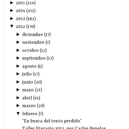
►
2015
(
214
)
►
2014
(
251
)
►
2013
(
182
)
▼
2012
(
170
)
►
diciembre
(
17
)
►
noviembre
(
7
)
►
octubre
(
12
)
►
septiembre
(
13
)
►
agosto
(
6
)
►
julio
(
17
)
►
junio
(
20
)
►
mayo
(
21
)
►
abril
(
14
)
►
marzo
(
20
)
▼
febrero
(
7
)
“En busca del texto perdido”
Taller literario 2012, por Carlos Penelas