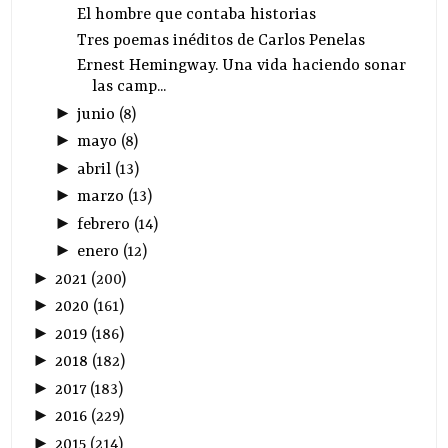
El hombre que contaba historias
Tres poemas inéditos de Carlos Penelas
Ernest Hemingway. Una vida haciendo sonar
las camp...
►
junio
(
8
)
►
mayo
(
8
)
►
abril
(
13
)
►
marzo
(
13
)
►
febrero
(
14
)
►
enero
(
12
)
►
2021
(
200
)
►
2020
(
161
)
►
2019
(
186
)
►
2018
(
182
)
►
2017
(
183
)
►
2016
(
229
)
►
2015
(
214
)