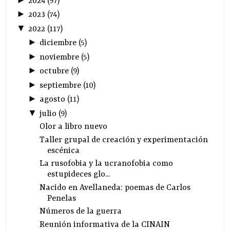
2024
(
97
)
►
2023
(
74
)
▼
2022
(
117
)
►
diciembre
(
5
)
►
noviembre
(
5
)
►
octubre
(
9
)
►
septiembre
(
10
)
►
agosto
(
11
)
▼
julio
(
9
)
Olor a libro nuevo
Taller grupal de creación y experimentación
escénica
La rusofobia y la ucranofobia como
estupideces glo...
Nacido en Avellaneda: poemas de Carlos
Penelas
Números de la guerra
Reunión informativa de la CINAIN