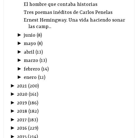
El hombre que contaba historias
Tres poemas inéditos de Carlos Penelas
Ernest Hemingway. Una vida haciendo sonar
las camp...
►
junio
(
8
)
►
mayo
(
8
)
►
abril
(
13
)
►
marzo
(
13
)
►
febrero
(
14
)
►
enero
(
12
)
►
2021
(
200
)
►
2020
(
161
)
►
2019
(
186
)
►
2018
(
182
)
►
2017
(
183
)
►
2016
(
229
)
►
2015
(
214
)