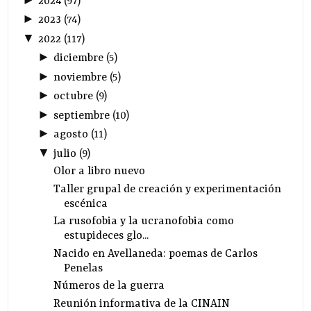
2024
(
97
)
►
2023
(
74
)
▼
2022
(
117
)
►
diciembre
(
5
)
►
noviembre
(
5
)
►
octubre
(
9
)
►
septiembre
(
10
)
►
agosto
(
11
)
▼
julio
(
9
)
Olor a libro nuevo
Taller grupal de creación y experimentación
escénica
La rusofobia y la ucranofobia como
estupideces glo...
Nacido en Avellaneda: poemas de Carlos
Penelas
Números de la guerra
Reunión informativa de la CINAIN