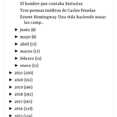
El hombre que contaba historias
Tres poemas inéditos de Carlos Penelas
Ernest Hemingway. Una vida haciendo sonar
las camp...
►
junio
(
8
)
►
mayo
(
8
)
►
abril
(
13
)
►
marzo
(
13
)
►
febrero
(
14
)
►
enero
(
12
)
►
2021
(
200
)
►
2020
(
161
)
►
2019
(
186
)
►
2018
(
182
)
►
2017
(
183
)
►
2016
(
229
)
►
2015
(
214
)