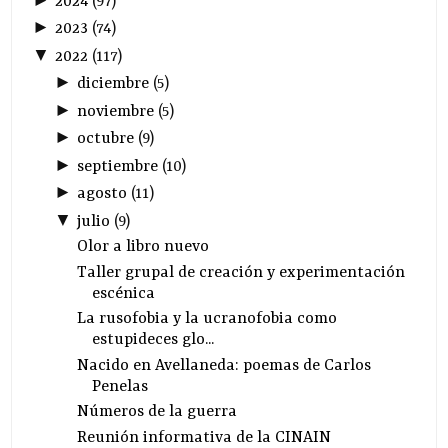
2024
(
97
)
►
2023
(
74
)
▼
2022
(
117
)
►
diciembre
(
5
)
►
noviembre
(
5
)
►
octubre
(
9
)
►
septiembre
(
10
)
►
agosto
(
11
)
▼
julio
(
9
)
Olor a libro nuevo
Taller grupal de creación y experimentación
escénica
La rusofobia y la ucranofobia como
estupideces glo...
Nacido en Avellaneda: poemas de Carlos
Penelas
Números de la guerra
Reunión informativa de la CINAIN