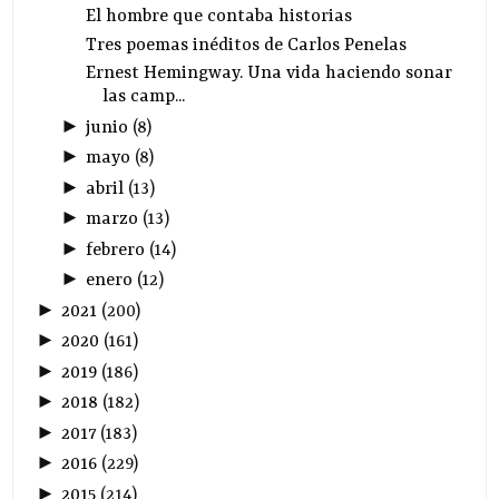
El hombre que contaba historias
Tres poemas inéditos de Carlos Penelas
Ernest Hemingway. Una vida haciendo sonar
las camp...
►
junio
(
8
)
►
mayo
(
8
)
►
abril
(
13
)
►
marzo
(
13
)
►
febrero
(
14
)
►
enero
(
12
)
►
2021
(
200
)
►
2020
(
161
)
►
2019
(
186
)
►
2018
(
182
)
►
2017
(
183
)
►
2016
(
229
)
►
2015
(
214
)