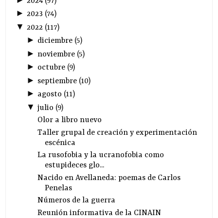
2024
(
97
)
►
2023
(
74
)
▼
2022
(
117
)
►
diciembre
(
5
)
►
noviembre
(
5
)
►
octubre
(
9
)
►
septiembre
(
10
)
►
agosto
(
11
)
▼
julio
(
9
)
Olor a libro nuevo
Taller grupal de creación y experimentación
escénica
La rusofobia y la ucranofobia como
estupideces glo...
Nacido en Avellaneda: poemas de Carlos
Penelas
Números de la guerra
Reunión informativa de la CINAIN