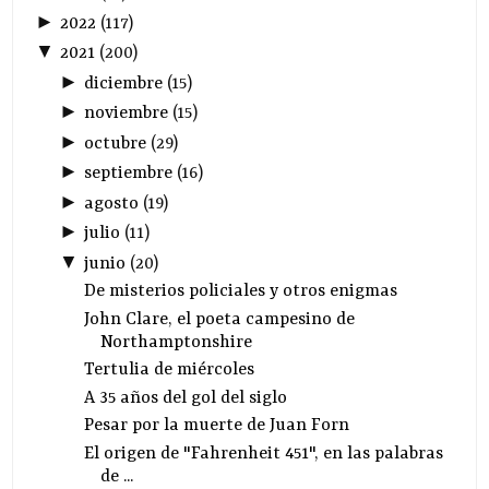
►
2022
(
117
)
▼
2021
(
200
)
►
diciembre
(
15
)
►
noviembre
(
15
)
►
octubre
(
29
)
►
septiembre
(
16
)
►
agosto
(
19
)
►
julio
(
11
)
▼
junio
(
20
)
De misterios policiales y otros enigmas
John Clare, el poeta campesino de
Northamptonshire
Tertulia de miércoles
A 35 años del gol del siglo
Pesar por la muerte de Juan Forn
El origen de "Fahrenheit 451", en las palabras
de ...