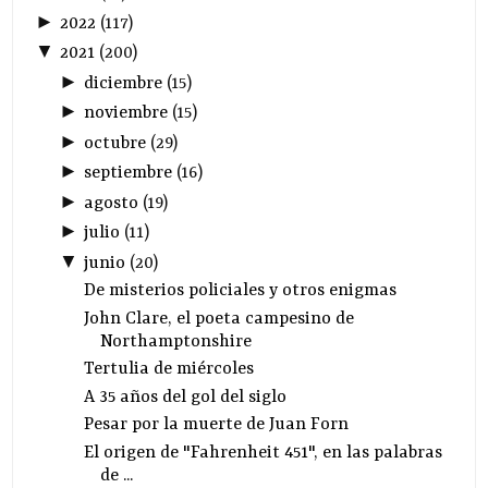
►
2022
(
117
)
▼
2021
(
200
)
►
diciembre
(
15
)
►
noviembre
(
15
)
►
octubre
(
29
)
►
septiembre
(
16
)
►
agosto
(
19
)
►
julio
(
11
)
▼
junio
(
20
)
De misterios policiales y otros enigmas
John Clare, el poeta campesino de
Northamptonshire
Tertulia de miércoles
A 35 años del gol del siglo
Pesar por la muerte de Juan Forn
El origen de "Fahrenheit 451", en las palabras
de ...