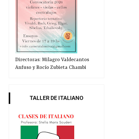
“Estoy en shock”: Samanta
Taller literario 2
Schweblin...
Directoras: Milagro Valdecantos
Anfuso y Rocío Zubieta Chambi
TALLER DE ITALIANO