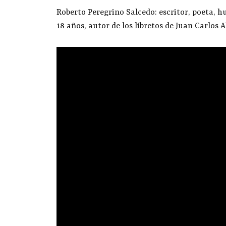
Roberto Peregrino Salcedo: escritor, poeta, hu
18 años, autor de los libretos de Juan Carlos A