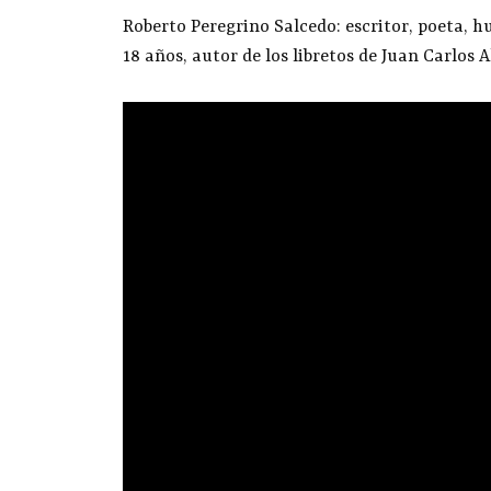
Roberto Peregrino Salcedo: escritor, poeta, hu
18 años, autor de los libretos de Juan Carlos A