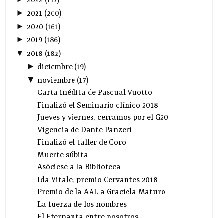
2022
(
117
)
►
2021
(
200
)
►
2020
(
161
)
►
2019
(
186
)
▼
2018
(
182
)
►
diciembre
(
19
)
▼
noviembre
(
17
)
Carta inédita de Pascual Vuotto
Finalizó el Seminario clínico 2018
Jueves y viernes, cerramos por el G20
Vigencia de Dante Panzeri
Finalizó el taller de Coro
Muerte súbita
Asóciese a la Biblioteca
Ida Vitale, premio Cervantes 2018
Premio de la AAL a Graciela Maturo
La fuerza de los nombres
El Eternauta entre nosotros