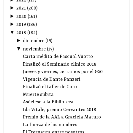
2022
(
117
)
►
2021
(
200
)
►
2020
(
161
)
►
2019
(
186
)
▼
2018
(
182
)
►
diciembre
(
19
)
▼
noviembre
(
17
)
Carta inédita de Pascual Vuotto
Finalizó el Seminario clínico 2018
Jueves y viernes, cerramos por el G20
Vigencia de Dante Panzeri
Finalizó el taller de Coro
Muerte súbita
Asóciese a la Biblioteca
Ida Vitale, premio Cervantes 2018
Premio de la AAL a Graciela Maturo
La fuerza de los nombres
El Eternauta entre nosotros