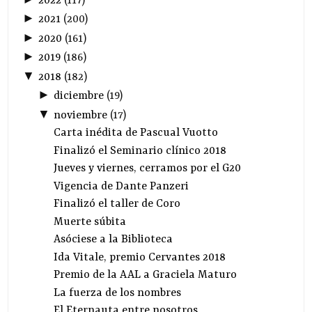
2022
(
117
)
►
2021
(
200
)
►
2020
(
161
)
►
2019
(
186
)
▼
2018
(
182
)
►
diciembre
(
19
)
▼
noviembre
(
17
)
Carta inédita de Pascual Vuotto
Finalizó el Seminario clínico 2018
Jueves y viernes, cerramos por el G20
Vigencia de Dante Panzeri
Finalizó el taller de Coro
Muerte súbita
Asóciese a la Biblioteca
Ida Vitale, premio Cervantes 2018
Premio de la AAL a Graciela Maturo
La fuerza de los nombres
El Eternauta entre nosotros