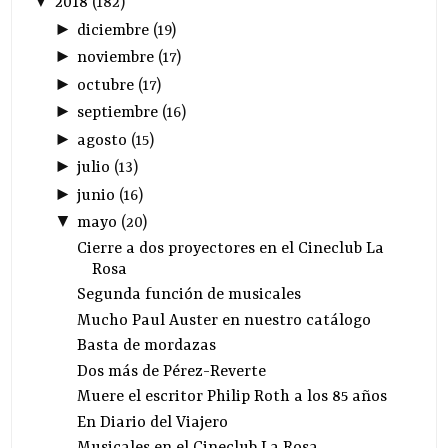
▼
2018
(
182
)
►
diciembre
(
19
)
►
noviembre
(
17
)
►
octubre
(
17
)
►
septiembre
(
16
)
►
agosto
(
15
)
►
julio
(
13
)
►
junio
(
16
)
▼
mayo
(
20
)
Cierre a dos proyectores en el Cineclub La
Rosa
Segunda función de musicales
Mucho Paul Auster en nuestro catálogo
Basta de mordazas
Dos más de Pérez-Reverte
Muere el escritor Philip Roth a los 85 años
En Diario del Viajero