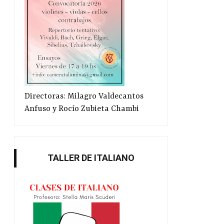
Se estrena "Continuará"
Día mundial del patr
audiovis...
Directoras: Milagro Valdecantos
Anfuso y Rocío Zubieta Chambi
TALLER DE ITALIANO