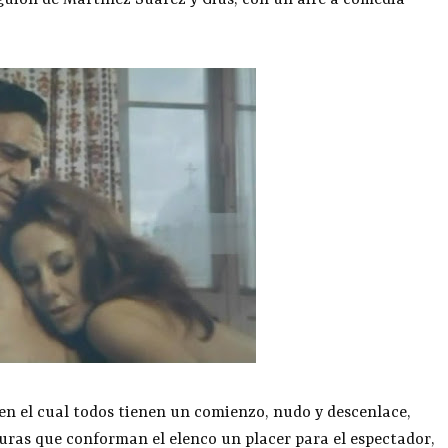
l guión de Martínez Suárez y Gius, con un aire a comedia
en el cual todos tienen un comienzo, nudo y descenlace,
guras que conforman el elenco un placer para el espectador,