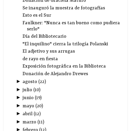
Donación de Graciela Maturo
Se inauguró la muestra de fotografías
Esto es el Sur
Faulkner: "Nunca es tan bueno como pudiera
serlo"
Día del Bibliotecario
"El inquilino" cierra la trilogía Polanski
El adjetivo y sus arrugas
de rayo en fiesta
Exposición fotográfica en la Biblioteca
Donación de Alejandro Drewes
►
agosto
(
22
)
►
julio
(
10
)
►
junio
(
19
)
►
mayo
(
20
)
►
abril
(
12
)
►
marzo
(
11
)
►
febrero
(
12
)