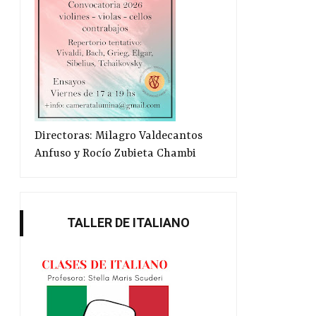
Directoras: Milagro Valdecantos
Anfuso y Rocío Zubieta Chambi
TALLER DE ITALIANO
Éxtasis en el Cineclub La Rosa
Pensando en un proto
apertur...