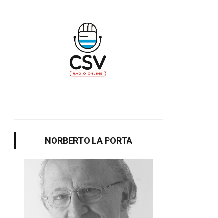
NORBERTO LA PORTA
Bibliotecas Populares, Franklin y
13 de junio: Día del E
S...