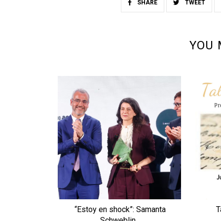
SHARE
TWEET
YOU 
“Estoy en shock”: Samanta
T
Schweblin...