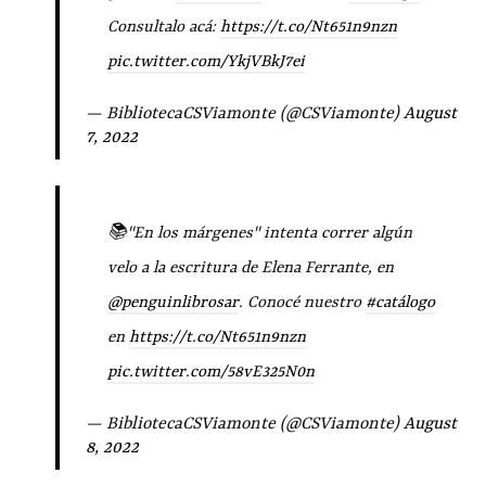
Consultalo acá:
https://t.co/Nt651n9nzn
pic.twitter.com/YkjVBkJ7ei
— BibliotecaCSViamonte (@CSViamonte)
August
7, 2022
📚"En los márgenes" intenta correr algún
velo a la escritura de Elena Ferrante, en
@penguinlibrosar
. Conocé nuestro
#catálogo
en
https://t.co/Nt651n9nzn
pic.twitter.com/58vE325N0n
— BibliotecaCSViamonte (@CSViamonte)
August
8, 2022