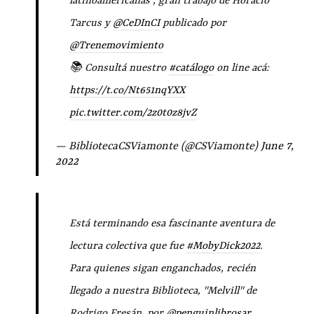
latinoamericanas", gran trabajo de Horacio
Tarcus y
@CeDInCI
publicado por
@Trenemovimiento
📚 Consultá nuestro
#catálogo
on line acá:
https://t.co/Nt651nqYXX
pic.twitter.com/2z0t0z8jvZ
— BibliotecaCSViamonte (@CSViamonte)
June 7,
2022
Está terminando esa fascinante aventura de
lectura colectiva que fue
#MobyDick2022
.
Para quienes sigan enganchados, recién
llegado a nuestra Biblioteca, "Melvill" de
Rodrigo Fresán, por
@penguinlibrosar