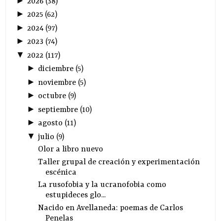
►
2026
(
38
)
►
2025
(
62
)
►
2024
(
97
)
►
2023
(
74
)
▼
2022
(
117
)
►
diciembre
(
5
)
►
noviembre
(
5
)
►
octubre
(
9
)
►
septiembre
(
10
)
►
agosto
(
11
)
▼
julio
(
9
)
Olor a libro nuevo
Taller grupal de creación y experimentación
escénica
La rusofobia y la ucranofobia como
estupideces glo...
Nacido en Avellaneda: poemas de Carlos
Penelas