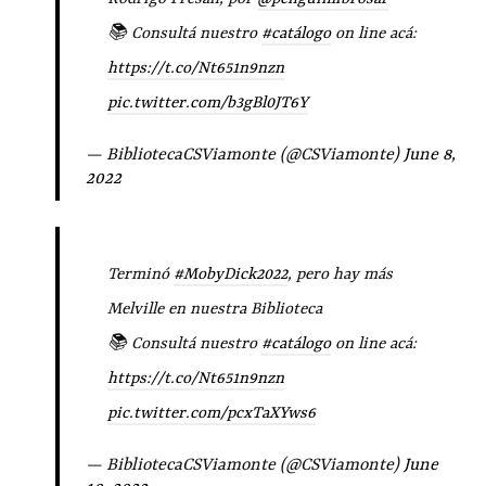
📚 Consultá nuestro
#catálogo
on line acá:
https://t.co/Nt651n9nzn
pic.twitter.com/b3gBl0JT6Y
— BibliotecaCSViamonte (@CSViamonte)
June 8,
2022
Terminó
#MobyDick2022
, pero hay más
Melville en nuestra Biblioteca
📚 Consultá nuestro
#catálogo
on line acá:
https://t.co/Nt651n9nzn
pic.twitter.com/pcxTaXYws6
— BibliotecaCSViamonte (@CSViamonte)
June