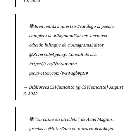
10, 2022
📚Bienvenida a nuestro
#catálogo
la poesía
completa de
#RaymondCarver
, hermosa
edición bilingüe de
@AnagramaEditor
@RiversideAgency
. Consultalo acá:
https://t.co/Nt651n9nzn
pic.twitter.com/W8W2gb9pH9
— BibliotecaCSViamonte (@CSViamonte)
August
6, 2022
📚"Un chino en bicicleta", de Ariel Magnus,
gracias a
@interZona
en nuestro
#catálogo
.