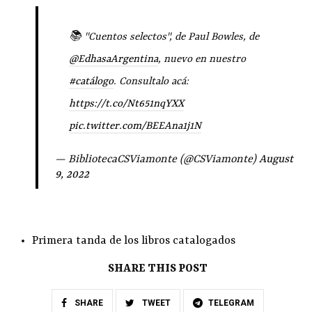
📚 "Cuentos selectos", de Paul Bowles, de
@EdhasaArgentina
, nuevo en nuestro
#catálogo
. Consultalo acá:
https://t.co/Nt651nqYXX
pic.twitter.com/BEEAna1j1N
— BibliotecaCSViamonte (@CSViamonte)
August
9, 2022
Primera tanda de los libros catalogados
SHARE THIS POST
SHARE
TWEET
TELEGRAM