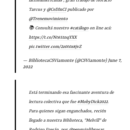
latinoamericanas", gran trabajo de Horacio
Tarcus y
@CeDInCI
publicado por
@Trenemovimiento
📚 Consultá nuestro
#catálogo
on line acá:
https://t.co/Nt651nqYXX
pic.twitter.com/2z0t0z8jvZ
— BibliotecaCSViamonte (@CSViamonte)
June 7,
2022
Está terminando esa fascinante aventura de
lectura colectiva que fue
#MobyDick2022
.
Para quienes sigan enganchados, recién
llegado a nuestra Biblioteca, "Melvill" de
Rodrigo Fresán, por
@penguinlibrosar