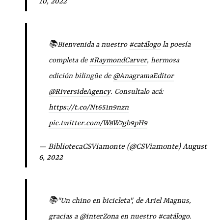
10, 2022
📚Bienvenida a nuestro
#catálogo
la poesía
completa de
#RaymondCarver
, hermosa
edición bilingüe de
@AnagramaEditor
@RiversideAgency
. Consultalo acá:
https://t.co/Nt651n9nzn
pic.twitter.com/W8W2gb9pH9
— BibliotecaCSViamonte (@CSViamonte)
August
6, 2022
📚"Un chino en bicicleta", de Ariel Magnus,
gracias a
@interZona
en nuestro
#catálogo
.