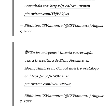
Consultalo acá:
https://t.co/Nt651n9nzn
pic.twitter.com/YkjVBkJ7ei
— BibliotecaCSViamonte (@CSViamonte)
August
7, 2022
📚"En los márgenes" intenta correr algún
velo a la escritura de Elena Ferrante, en
@penguinlibrosar
. Conocé nuestro
#catálogo
en
https://t.co/Nt651n9nzn
pic.twitter.com/58vE325N0n
— BibliotecaCSViamonte (@CSViamonte)
August
8, 2022