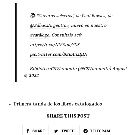
📚 "Cuentos selectos", de Paul Bowles, de
@EdhasaArgentina
, nuevo en nuestro
#catálogo
. Consultalo acá:
https://t.co/Nt651nqYXX
pic.twitter.com/BEEAna1j1N
— BibliotecaCSViamonte (@CSViamonte)
August
9, 2022
Primera tanda de los libros catalogados
SHARE THIS POST
SHARE
TWEET
TELEGRAM