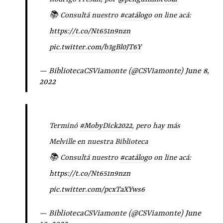
📚 Consultá nuestro
#catálogo
on line acá:
https://t.co/Nt651n9nzn
pic.twitter.com/b3gBl0JT6Y
— BibliotecaCSViamonte (@CSViamonte)
June 8,
2022
Terminó
#MobyDick2022
, pero hay más
Melville en nuestra Biblioteca
📚 Consultá nuestro
#catálogo
on line acá:
https://t.co/Nt651n9nzn
pic.twitter.com/pcxTaXYws6
— BibliotecaCSViamonte (@CSViamonte)
June