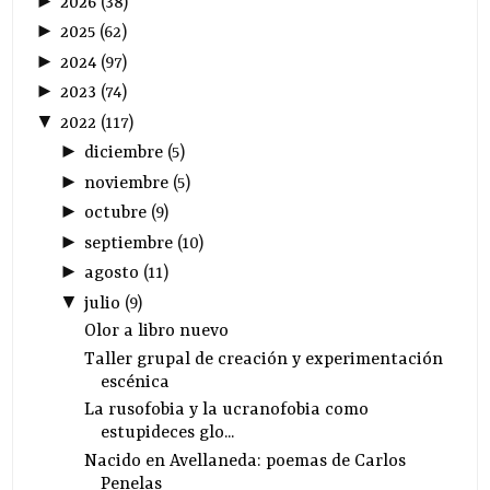
►
2026
(
38
)
►
2025
(
62
)
►
2024
(
97
)
►
2023
(
74
)
▼
2022
(
117
)
►
diciembre
(
5
)
►
noviembre
(
5
)
►
octubre
(
9
)
►
septiembre
(
10
)
►
agosto
(
11
)
▼
julio
(
9
)
Olor a libro nuevo
Taller grupal de creación y experimentación
escénica
La rusofobia y la ucranofobia como
estupideces glo...
Nacido en Avellaneda: poemas de Carlos
Penelas