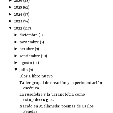
►
2026
(
38
)
►
2025
(
62
)
►
2024
(
97
)
►
2023
(
74
)
▼
2022
(
117
)
►
diciembre
(
5
)
►
noviembre
(
5
)
►
octubre
(
9
)
►
septiembre
(
10
)
►
agosto
(
11
)
▼
julio
(
9
)
Olor a libro nuevo
Taller grupal de creación y experimentación
escénica
La rusofobia y la ucranofobia como
estupideces glo...
Nacido en Avellaneda: poemas de Carlos
Penelas