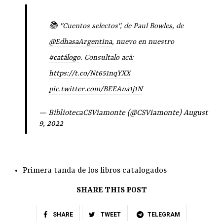
📚 "Cuentos selectos", de Paul Bowles, de
@EdhasaArgentina
, nuevo en nuestro
#catálogo
. Consultalo acá:
https://t.co/Nt651nqYXX
pic.twitter.com/BEEAna1j1N
— BibliotecaCSViamonte (@CSViamonte)
August
9, 2022
Primera tanda de los libros catalogados
SHARE THIS POST
SHARE
TWEET
TELEGRAM