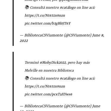
📚 Consultá nuestro
#catálogo
on line acá:
https://t.co/Nt651n9nzn
pic.twitter.com/b3gBl0JT6Y
— BibliotecaCSViamonte (@CSViamonte)
June 8,
2022
Terminó
#MobyDick2022
, pero hay más
Melville en nuestra Biblioteca
📚 Consultá nuestro
#catálogo
on line acá:
https://t.co/Nt651n9nzn
pic.twitter.com/pcxTaXYws6
— BibliotecaCSViamonte (@CSViamonte)
June