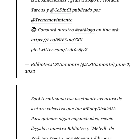
latinoamericanas", gran trabajo de Horacio
Tarcus y
@CeDInCI
publicado por
@Trenemovimiento
📚 Consultá nuestro
#catálogo
on line acá:
https://t.co/Nt651nqYXX
pic.twitter.com/2z0t0z8jvZ
— BibliotecaCSViamonte (@CSViamonte)
June 7,
2022
Está terminando esa fascinante aventura de
lectura colectiva que fue
#MobyDick2022
.
Para quienes sigan enganchados, recién
llegado a nuestra Biblioteca, "Melvill" de
Rodrigo Fresán, por
@penguinlibrosar