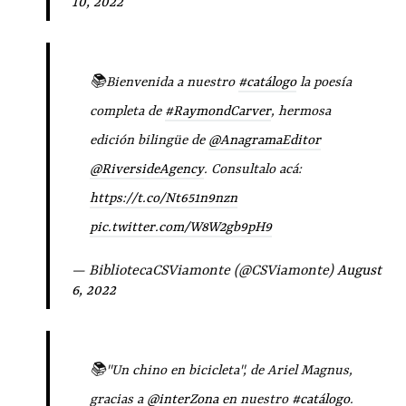
10, 2022
📚Bienvenida a nuestro
#catálogo
la poesía
completa de
#RaymondCarver
, hermosa
edición bilingüe de
@AnagramaEditor
@RiversideAgency
. Consultalo acá:
https://t.co/Nt651n9nzn
pic.twitter.com/W8W2gb9pH9
— BibliotecaCSViamonte (@CSViamonte)
August
6, 2022
📚"Un chino en bicicleta", de Ariel Magnus,
gracias a
@interZona
en nuestro
#catálogo
.