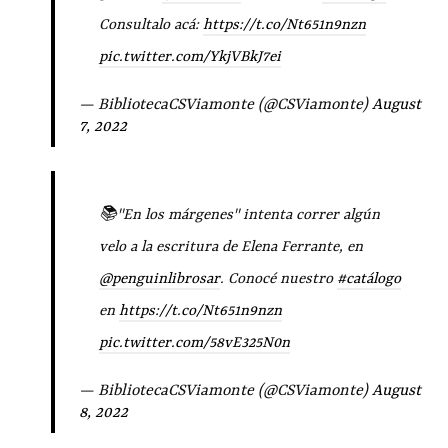
Consultalo acá:
https://t.co/Nt651n9nzn
pic.twitter.com/YkjVBkJ7ei
— BibliotecaCSViamonte (@CSViamonte)
August
7, 2022
📚"En los márgenes" intenta correr algún
velo a la escritura de Elena Ferrante, en
@penguinlibrosar
. Conocé nuestro
#catálogo
en
https://t.co/Nt651n9nzn
pic.twitter.com/58vE325N0n
— BibliotecaCSViamonte (@CSViamonte)
August
8, 2022