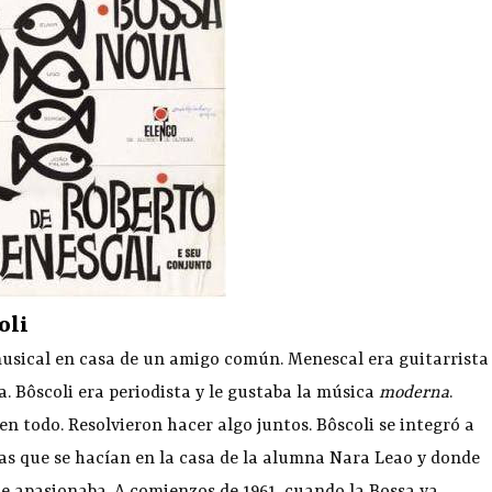
oli
usical en casa de un amigo común. Menescal era guitarrista
. Bôscoli era periodista y le gustaba la música
moderna
.
n todo. Resolvieron hacer algo juntos. Bôscoli se integró a
das que se hacían en la casa de la alumna Nara Leao y donde
e apasionaba. A comienzos de 1961, cuando la Bossa ya