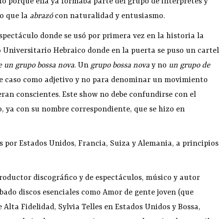
dió porque ella ya formaba parte del grupo de intérpretes y
o que la
abrazó
con naturalidad y entusiasmo.
espectáculo donde se usó por primera vez en la historia la
po Universitario Hebraico donde en la puerta se puso un cartel
 e un grupo bossa nova
. Un
grupo bossa nova
y no
un grupo de
se caso como adjetivo y no para denominar un movimiento
 eran conscientes. Este show no debe confundirse con el
 ya con su nombre correspondiente, que se hizo en
s por Estados Unidos, Francia, Suiza y Alemania, a principios
roductor discográfico y de espectáculos, músico y autor
rabado discos esenciales como Amor de gente joven (que
 Alta Fidelidad, Sylvia Telles en Estados Unidos y Bossa,