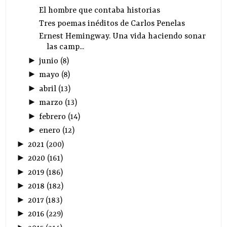
El hombre que contaba historias
Tres poemas inéditos de Carlos Penelas
Ernest Hemingway. Una vida haciendo sonar
las camp...
►
junio
(
8
)
►
mayo
(
8
)
►
abril
(
13
)
►
marzo
(
13
)
►
febrero
(
14
)
►
enero
(
12
)
►
2021
(
200
)
►
2020
(
161
)
►
2019
(
186
)
►
2018
(
182
)
►
2017
(
183
)
►
2016
(
229
)