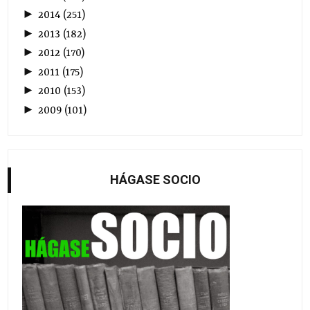
►
2014
(
251
)
►
2013
(
182
)
►
2012
(
170
)
►
2011
(
175
)
►
2010
(
153
)
►
2009
(
101
)
HÁGASE SOCIO