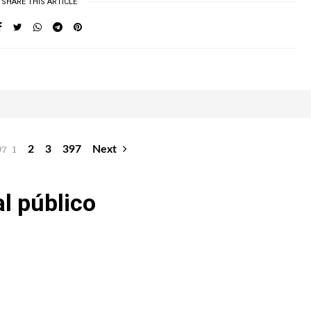
SHARE THIS ARTICLE
97
1
2
3
397
Next
al público