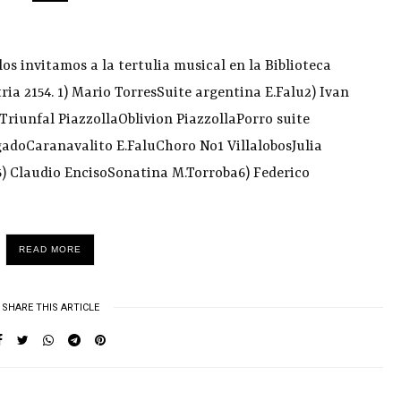
los invitamos a la tertulia musical en la Biblioteca
ia 2154. 1) Mario TorresSuite argentina E.Falu2) Ivan
Triunfal PiazzollaOblivion PiazzollaPorro suite
doCaranavalito E.FaluChoro No1 VillalobosJulia
5) Claudio EncisoSonatina M.Torroba6) Federico
READ MORE
SHARE THIS ARTICLE