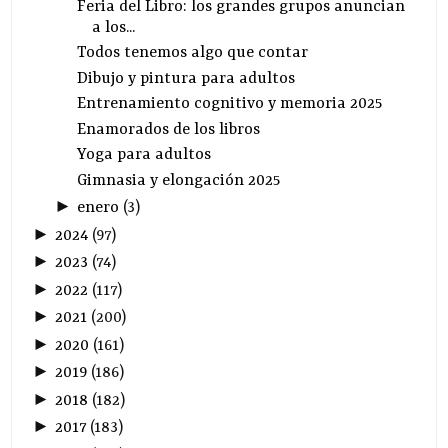
Feria del Libro: los grandes grupos anuncian
a los...
Todos tenemos algo que contar
Dibujo y pintura para adultos
Entrenamiento cognitivo y memoria 2025
Enamorados de los libros
Yoga para adultos
Gimnasia y elongación 2025
►
enero
(
3
)
►
2024
(
97
)
►
2023
(
74
)
►
2022
(
117
)
►
2021
(
200
)
►
2020
(
161
)
►
2019
(
186
)
►
2018
(
182
)
►
2017
(
183
)