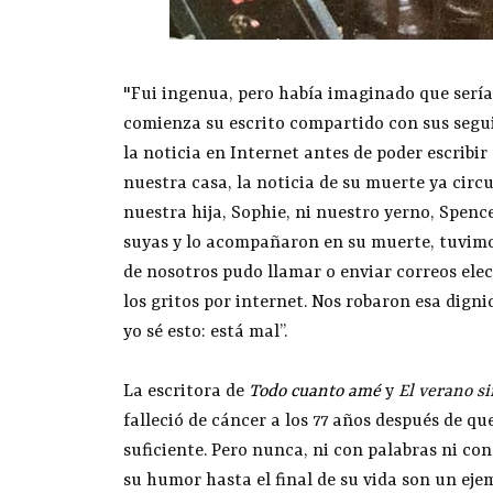
"Fui ingenua, pero había imaginado que sería
comienza su escrito compartido con sus seguid
la noticia en Internet antes de poder escribir
nuestra casa, la noticia de su muerte ya circu
nuestra hija, Sophie, ni nuestro yerno, Spenc
suyas y lo acompañaron en su muerte, tuvimo
de nosotros pudo llamar o enviar correos ele
los gritos por internet. Nos robaron esa dign
yo sé esto: está mal”.
La escritora de
Todo cuanto amé
y
El verano s
falleció de cáncer a los 77 años después de q
suficiente. Pero nunca, ni con palabras ni co
su humor hasta el final de su vida son un ejem