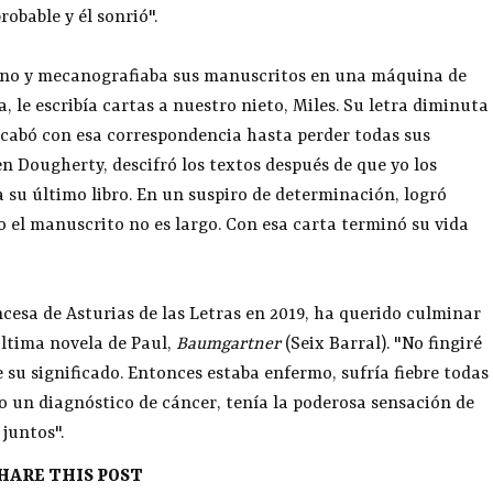
robable y él sonrió".
mano y mecanografiaba sus manuscritos en una máquina de
a, le escribía cartas a nuestro nieto, Miles. Su letra diminuta
acabó con esa correspondencia hasta perder todas sus
en Dougherty, descifró los textos después de que yo los
ra su último libro. En un suspiro de determinación, logró
o el manuscrito no es largo. Con esa carta terminó su vida
cesa de Asturias de las Letras en 2019, ha querido culminar
última novela de Paul,
Baumgartner
(Seix Barral). "No fingiré
 su significado. Entonces estaba enfermo, sufría fiebre todas
o un diagnóstico de cáncer, tenía la poderosa sensación de
 juntos".
HARE THIS POST