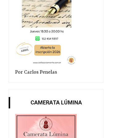
Por Carlos Penelas
Visitamos la Feria del Libro
La cantante y poeta Pat
pr...
CAMERATA LÚMINA