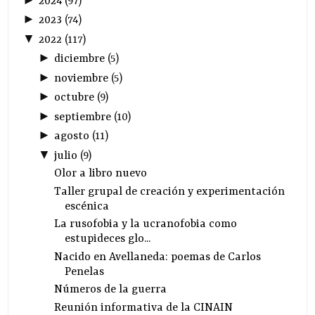
2024
(
97
)
►
2023
(
74
)
▼
2022
(
117
)
►
diciembre
(
5
)
►
noviembre
(
5
)
►
octubre
(
9
)
►
septiembre
(
10
)
►
agosto
(
11
)
▼
julio
(
9
)
Olor a libro nuevo
Taller grupal de creación y experimentación
escénica
La rusofobia y la ucranofobia como
estupideces glo...
Nacido en Avellaneda: poemas de Carlos
Penelas
Números de la guerra
Reunión informativa de la CINAIN