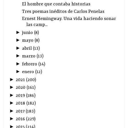
El hombre que contaba historias
Tres poemas inéditos de Carlos Penelas
Ernest Hemingway. Una vida haciendo sonar
las camp...
►
junio
(
8
)
►
mayo
(
8
)
►
abril
(
13
)
►
marzo
(
13
)
►
febrero
(
14
)
►
enero
(
12
)
►
2021
(
200
)
►
2020
(
161
)
►
2019
(
186
)
►
2018
(
182
)
►
2017
(
183
)
►
2016
(
229
)
►
2015
(
214
)