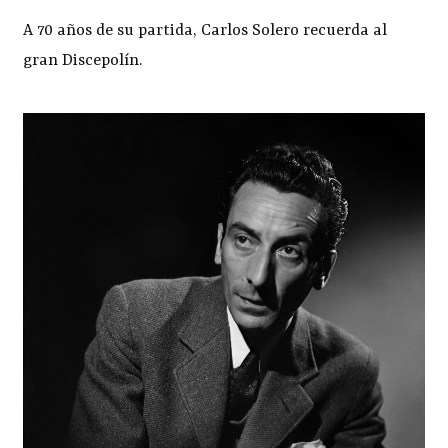
A 70 años de su partida, Carlos Solero recuerda al
gran Discepolín.