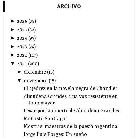
ARCHIVO
►
2026
(
38
)
►
2025
(
62
)
►
2024
(
97
)
►
2023
(
74
)
►
2022
(
117
)
▼
2021
(
200
)
►
diciembre
(
15
)
▼
noviembre
(
15
)
El ajedrez en la novela negra de Chandler
Almudena Grandes, una voz resistente en
tono mayor
Pesar por la muerte de Almudena Grandes
Mi triste Santiago
Mostras: maestras de la poesía argentina
Jorge Luis Borges: Un sueño