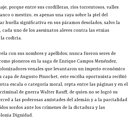
e, porque entre sus cordilleras, ríos torrentosos, valles
nco o mestizo, es apenas una raya sobre la piel del
r huella significativa en sus páramos desolados, salvo la
, cada uno de los asesinatos aleves contra las etnias
la codicia.
vela con sus nombres y apellidos; nunca fueron seres de
en como pioneros en la saga de Enrique Campos Menéndez,
colonizadores venales que levantaron un imperio económico
la capa de Augusto Pinochet, este escriba oportunista recibió
otra escala o categoría moral, repta entre las páginas y en el
 criminal de guerra Walter Rauff, de quien no se logró su
rced a las poderosas amistades del alemán y a la parcialidad
ídos sordos ante los crímenes de la dictadura y las
lonia Dignidad.