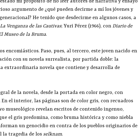
estado mi propósito de no leer autores de narrativa y ensayo
cioso argumento de ¿qué pueden decirme a mí los jóvenes y
 generacional? He tenido que desdecirme en algunos casos, a
La Venganza de las Cautivas
; Yuri Pérez (1966), con
Diario de
El Museo de la Bruma
.
os encomiásticos. Paso, pues, al tercero, este joven nacido en
ción con su novela surrealista, por partida doble: la
la extraordinaria novela que contiene y desarrolla de
egral de la novela, desde la portada en color negro, con
. En el interior, las páginas son de color gris, con recuadros
ivo museológico revelan escritos de contenido ingenuo,
que el gris predomina, como bruma histórica y como niebla
nforman un genocidio en contra de los pueblos originarios de
l la tragedia de los
selknam
.